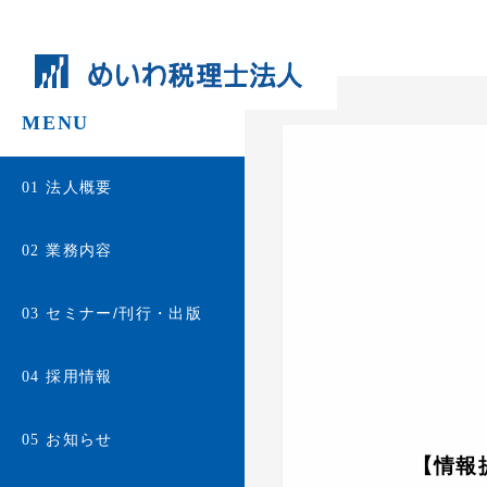
MENU
法人概要
01
業務内容
02
セミナー/刊行・出版
03
採用情報
04
お知らせ
05
【情報