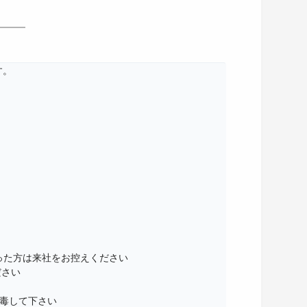
。

った方は来社をお控えください

さい

毒して下さい　
