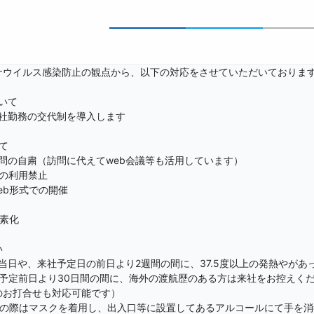
ナウイルス感染防止の観点から、以下の対応をさせていただいております
いて

社勤務の交代制を導入します



問の自粛（訪問に代えてweb会議等も活用しています）

の利用禁止

b形式での開催



素化



当日や、来社予定日の前日より2週間の間に、37.5度以上の発熱やがあ
予定前日より30日間の間に、海外の渡航歴のある方は来社をお控えくだ
のお打合せも対応可能です）

社の際はマスクを着用し、出入口等に設置してあるアルコールにて手を消