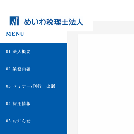
MENU
法人概要
01
業務内容
02
セミナー/刊行・出版
03
採用情報
04
お知らせ
05